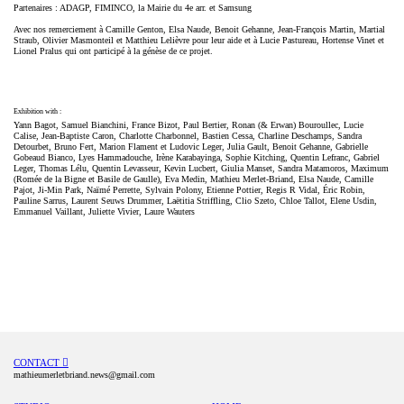
Partenaires : ADAGP, FIMINCO, la Mairie du 4e arr. et Samsung
Avec nos remerciement à Camille Genton, Elsa Naude, Benoit Gehanne, Jean-François Martin, Martial
Straub, Olivier Masmonteil et Matthieu Lelièvre pour leur aide et à Lucie Pastureau, Hortense Vinet et
Lionel Pralus qui ont participé à la génèse de ce projet.
Exhibition with :
Yann Bagot, Samuel Bianchini, France Bizot, Paul Bertier, Ronan (& Erwan) Bouroullec, Lucie
Calise, Jean-Baptiste Caron, Charlotte Charbonnel, Bastien Cessa, Charline Deschamps, Sandra
Detourbet, Bruno Fert, Marion Flament et Ludovic Leger, Julia Gault, Benoit Gehanne, Gabrielle
Gobeaud Bianco, Lyes Hammadouche, Irène Karabayinga, Sophie Kitching, Quentin Lefranc, Gabriel
Leger, Thomas Lélu, Quentin Levasseur, Kevin Lucbert, Giulia Manset, Sandra Matamoros, Maximum
(Romée de la Bigne et Basile de Gaulle), Eva Medin, Mathieu Merlet-Briand, Elsa Naude, Camille
Pajot, Ji-Min Park, Naïmé Perrette, Sylvain Polony, Etienne Pottier, Regis R Vidal, Éric Robin,
Pauline Sarrus, Laurent Seuws Drummer, Laëtitia Striffling, Clio Szeto, Chloe Tallot, Elene Usdin,
Emmanuel Vaillant, Juliette Vivier, Laure Wauters
CONTACT ︎
mathieumerletbriand.news@gmail.com