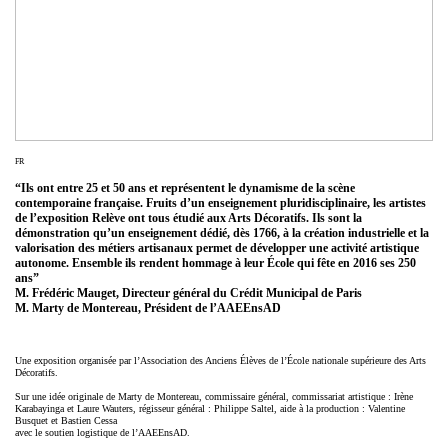
FR
“Ils ont entre 25 et 50 ans et représentent le dynamisme de la scène
contemporaine française. Fruits d’un enseignement pluridisciplinaire, les artistes
de l’exposition Relève ont tous étudié aux Arts Décoratifs. Ils sont la
démonstration qu’un enseignement dédié, dès 1766, à la création industrielle et la
valorisation des métiers artisanaux permet de développer une activité artistique
autonome. Ensemble ils rendent hommage à leur École qui fête en 2016 ses 250
ans”
M. Frédéric Mauget, Directeur général du Crédit Municipal de Paris
M. Marty de Montereau, Président de l’AAEEnsAD
Une exposition organisée par l’Association des Anciens Élèves de l’École nationale supérieure des Arts
Décoratifs.
Sur une idée originale de Marty de Montereau, commissaire général, commissariat artistique : Irène
Karabayinga et Laure Wauters, régisseur général : Philippe Saltel, aide à la production : Valentine
Busquet et Bastien Cessa
avec le soutien logistique de l’AAEEnsAD.